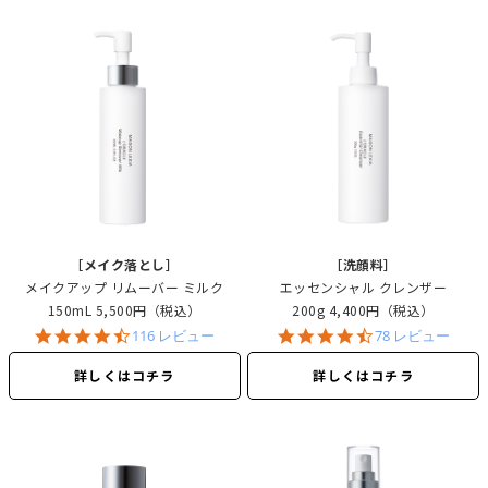
［メイク落とし］
［洗顔料］
メイクアップ リムーバー
ミルク
エッセンシャル クレンザー
150mL
5,500円（税込）
200g
4,400円（税込）
4.7
4.7
116 レビュー
78 レビュー
star
star
rating
rating
詳しくはコチラ
詳しくはコチラ