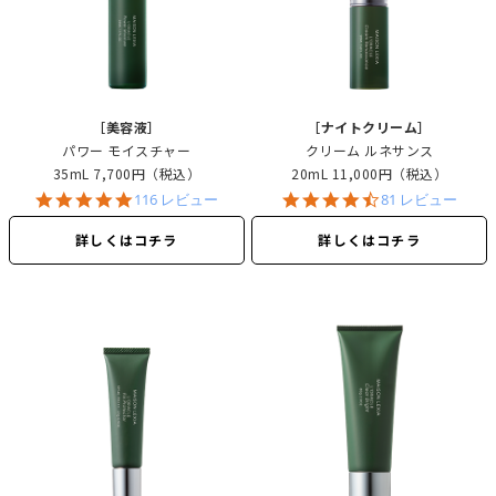
［美容液］
［ナイトクリーム］
パワー モイスチャー
クリーム ルネサンス
35mL
7,700円（税込）
20mL
11,000円（税込）
4.8
4.6
116 レビュー
81 レビュー
star
star
rating
rating
詳しくはコチラ
詳しくはコチラ