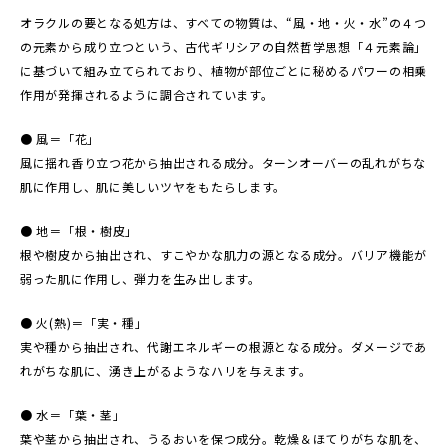
オラクルの要となる処方は、すべての物質は、“風・地・火・水”の４つ
の元素から成り立つという、古代ギリシアの自然哲学思想「４元素論」
に基づいて組み立てられており、植物が部位ごとに秘めるパワーの相乗
作用が発揮されるように調合されています。
● 風＝「花」
風に揺れ香り立つ花から抽出される成分。ターンオーバーの乱れがちな
肌に作用し、肌に美しいツヤをもたらします。
● 地＝「根・樹皮」
根や樹皮から抽出され、すこやかな肌力の源となる成分。バリア機能が
弱った肌に作用し、弾力を生み出します。
● 火(熱)＝「実・種」
実や種から抽出され、代謝エネルギーの根源となる成分。ダメージであ
れがちな肌に、湧き上がるようなハリを与えます。
● 水＝「葉・茎」
葉や茎から抽出され、うるおいを保つ成分。乾燥＆ほてりがちな肌を、