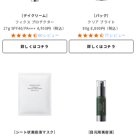
［デイクリーム］
［パック］
フィクス プロテクター
クリア ブライト
27g SPF40/PA+++
4,950円（税込）
80g
8,800円（税込）
4.6
4.7
60 レビュー
77 レビュー
star
star
rating
rating
詳しくはコチラ
詳しくはコチラ
［シート状美容液マスク］
［目元用美容液］