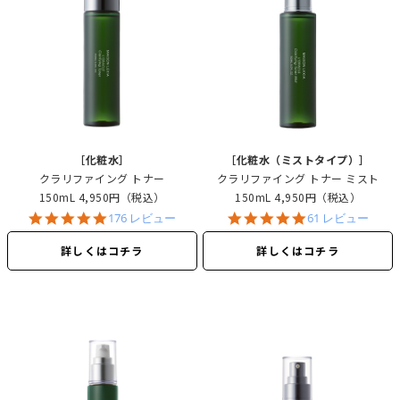
［化粧水］
［化粧水（ミストタイプ）］
クラリファイング トナー
クラリファイング トナー
ミスト
150mL
4,950円（税込）
150mL
4,950円（税込）
4.8
4.9
176 レビュー
61 レビュー
star
star
rating
rating
詳しくはコチラ
詳しくはコチラ